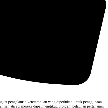
tingkat pengalaman keterampilan yang diperlukan untuk penggunaan
an senjata api mereka dapat mengikuti program pelatihan pertahanan